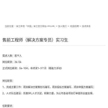
当前位置：
米兰体育「中国」米兰官方网站-MILAN,
>
加入我们
>
校园招聘
>
技术体系
售前工程师（解决方案专员）实习生
需求人数：若干人
岗位薪资：3k-5k
正式岗位薪资：5k-10K，年终奖1-3个月（看能力浮动）
岗位职责：
1、完成主要工作：项目解决方案策划与编写，项目投标方案编写、项目申报方案编写；
2、人才队伍建设：完善SPL人才沉淀，积聚力量，为公司各省项目打单提供全面支撑。
任职要求：